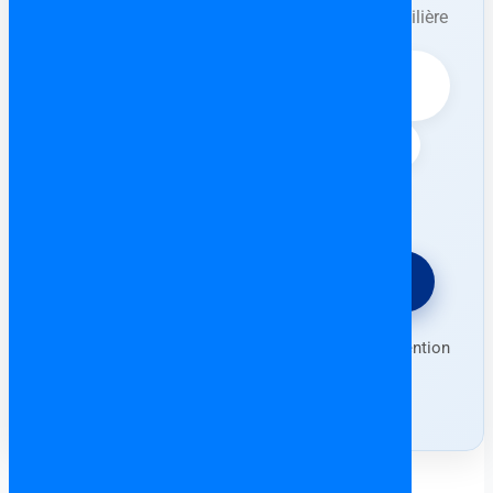
propriétaire/promoteur ou d’une agence immobilière
avant l’intervention de l’avocat.
⚖️ Vérification complète du bien (dettes,
contrat Arras, etc.)
📄 Rédaction & contrôle de l’Escritura
🛡️ Protection contre les arnaques
⚖️ Demander un devis gratuit
Forfait fixe • Consultation en français • Intervention
partout en Espagne (sauf Canaries)