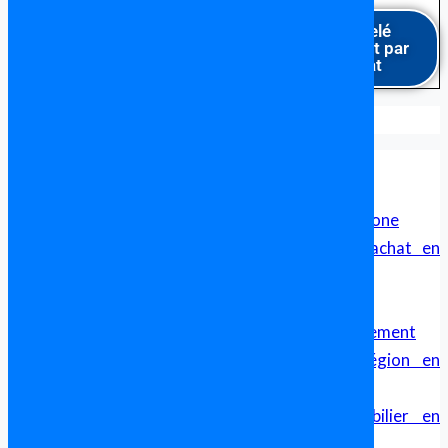
Être rappelé
gratuitement par
un avocat
Formalités pour acheter en Espagne
Avocat en Espagne Parlant Français
Avocat Francophone en Espagne
Cabinet d’avocat franco-espagnol pour francophone
Sécurité Juridique et Transparence dans un achat en
Espagne
Avocat Franco Espagnol – Droit Transfrontalier
Achat immobilier en Espagne, aide et accompagnement
Comparatif des Prix de l’Immobilier par Région en
Espagne
Guide Complet pour l’Investissement Immobilier en
Espagne