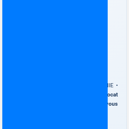
✅ Votre achat immobilier en
Espagne
100 % sécurisé
Escritura Pública de Compraventa • NIE •
Notaire
Accompagnement par un avocat
francophone en Espagne dès que vous
avez trouvé votre bien immobilier.
Ne surtout jamais rien signer auprès du