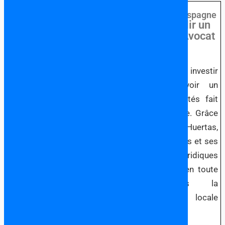
Choisir un Avocat
Francophone en Espagne
Pourquoi Établir un
Lien avec un Avocat
en Espagne?
Si vous songez à investir
en Espagne, avoir un
avocat à vos côtés fait
toute la différence. Grâce
à l’expertise de Huertas,
Oviedo et Associés et ses
partenaires juridiques
vous naviguerez en toute
sérénité dans la
législation locale
espangole.