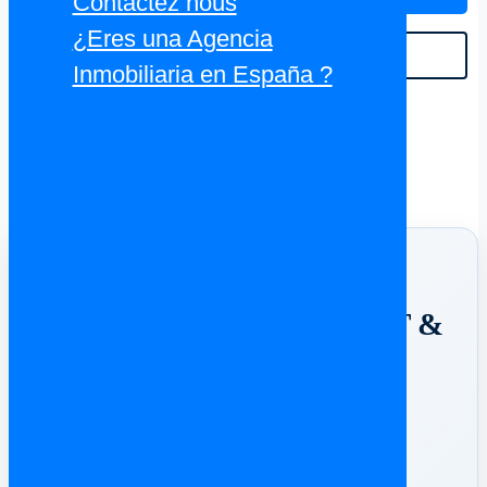
Contactez nous
¿Eres una Agencia
VOIR TOUT
Inmobiliaria en España ?
Un achat immobilier en
Espagne ?
⚖️ ESPAGNE SUPPORT &
AVOCATS ⚖️