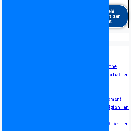
Être rappelé
gratuitement par
un avocat
Formalités pour acheter en Espagne
Avocat en Espagne Parlant Français
Avocat Francophone en Espagne
Cabinet d’avocat franco-espagnol pour francophone
Sécurité Juridique et Transparence dans un achat en
Espagne
Avocat Franco Espagnol – Droit Transfrontalier
Achat immobilier en Espagne, aide et accompagnement
Comparatif des Prix de l’Immobilier par Région en
Espagne
Guide Complet pour l’Investissement Immobilier en