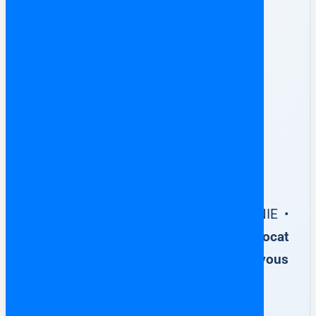
✅ Votre achat immobilier en
Espagne
100 % sécurisé
Escritura Pública de Compraventa • NIE •
Notaire
Accompagnement par un avocat
francophone en Espagne dès que vous
avez trouvé votre bien immobilier.