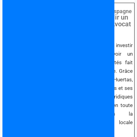
Choisir un Avocat
Francophone en Espagne
Pourquoi Établir un
Lien avec un Avocat
en Espagne?
Si vous songez à investir
en Espagne, avoir un
avocat à vos côtés fait
toute la différence. Grâce
à l’expertise de Huertas,
Oviedo et Associés et ses
partenaires juridiques
vous naviguerez en toute
sérénité dans la
législation locale
espangole.