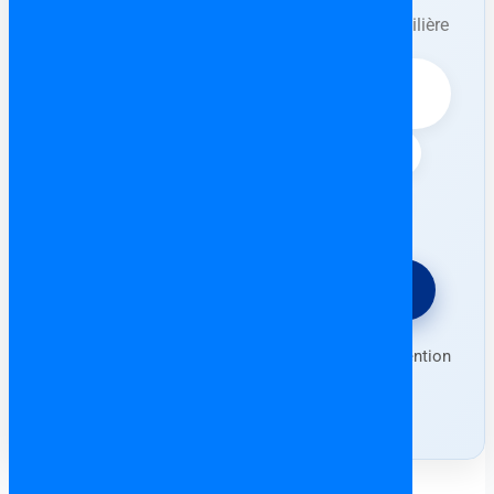
Ne surtout jamais rien signer auprès du
propriétaire/promoteur ou d’une agence immobilière
avant l’intervention de l’avocat.
⚖️ Vérification complète du bien (dettes,
contrat Arras, etc.)
📄 Rédaction & contrôle de l’Escritura
🛡️ Protection contre les arnaques
⚖️ Demander un devis gratuit
Forfait fixe • Consultation en français • Intervention
partout en Espagne (sauf Canaries)