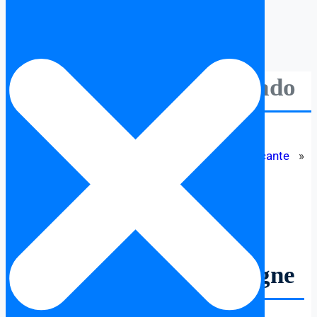
Avocat Benidorm-Abogado
Avocat
»
Lieux
»
Spain
»
Province d’Alicante
»
Benidorm
avocat situé à Benidorm
Avocat Benidorm Espagne