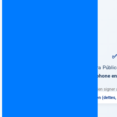
✅
Escritura Públi
francophone en 
Ne surtout jamais rien signer 
⚖️ Vérification complète du bien (dettes, 