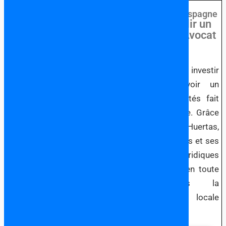
Choisir un Avocat
Francophone en Espagne
Pourquoi Établir un
Lien avec un Avocat
en Espagne?
Si vous songez à investir
en Espagne, avoir un
avocat à vos côtés fait
toute la différence. Grâce
à l’expertise de Huertas,
Oviedo et Associés et ses
partenaires juridiques
vous naviguerez en toute
sérénité dans la
législation locale
espangole.