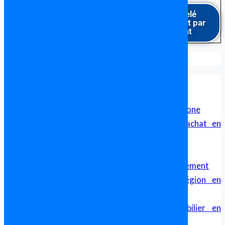
Être rappelé
gratuitement par
un avocat
Formalités pour acheter en Espagne
Avocat en Espagne Parlant Français
Avocat Francophone en Espagne
Cabinet d’avocat franco-espagnol pour francophone
Sécurité Juridique et Transparence dans un achat en
Espagne
Avocat Franco Espagnol – Droit Transfrontalier
Achat immobilier en Espagne, aide et accompagnement
Comparatif des Prix de l’Immobilier par Région en
Espagne
Guide Complet pour l’Investissement Immobilier en
Espagne