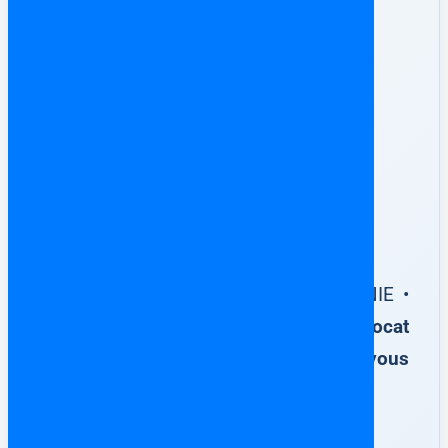
✅ Votre achat immobilier en
Espagne
100 % sécurisé
Escritura Pública de Compraventa • NIE •
Notaire
Accompagnement par un avocat
francophone en Espagne dès que vous
avez trouvé votre bien immobilier.
Ne surtout jamais rien signer auprès du