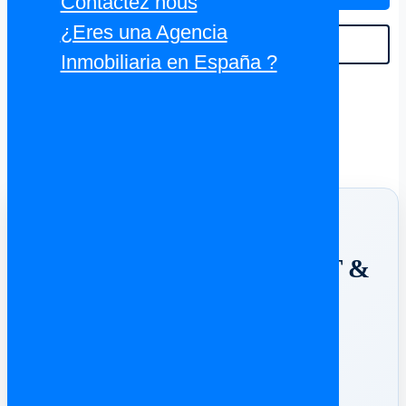
Contactez nous
savoir plus…
¿Eres una Agencia
VOIR TOUT
Inmobiliaria en España ?
Un achat immobilier en
Espagne ?
⚖️ ESPAGNE SUPPORT &
AVOCATS ⚖️