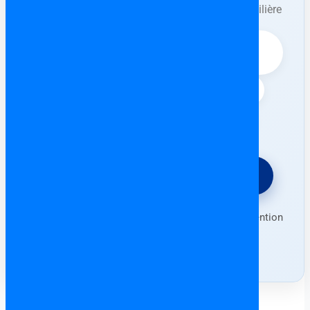
propriétaire/promoteur ou d’une agence immobilière
avant l’intervention de l’avocat.
⚖️ Vérification complète du bien (dettes,
contrat Arras, etc.)
📄 Rédaction & contrôle de l’Escritura
🛡️ Protection contre les arnaques
⚖️ Demander un devis gratuit
Forfait fixe • Consultation en français • Intervention
partout en Espagne (sauf Canaries)