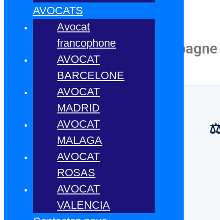
AVOCATS
VOIR TOUT
Avocat
francophone
Un achat immobilier en Espagne
AVOCAT
BARCELONE
AVOCAT
MADRID
AVOCAT
⚖
MALAGA
AVOCAT
ROSAS
AVOCAT
VALENCIA