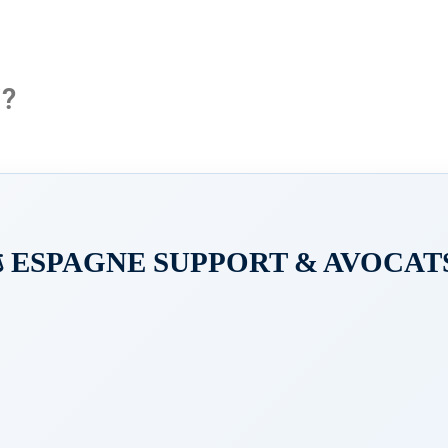
 ?
️ ESPAGNE SUPPORT & AVOCATS