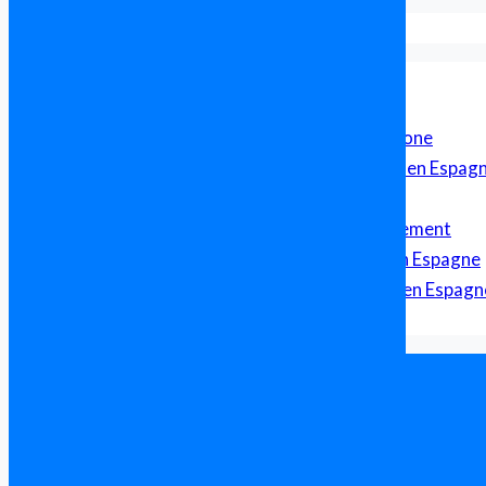
Formalités pour acheter en Espagne
Avocat en Espagne Parlant Français
Avocat Francophone en Espagne
Cabinet d’avocat franco-espagnol pour francophone
Sécurité Juridique et Transparence dans un achat en Espag
Avocat Franco Espagnol – Droit Transfrontalier
Achat immobilier en Espagne, aide et accompagnement
Comparatif des Prix de l’Immobilier par Région en Espagne
Guide Complet pour l’Investissement Immobilier en Espagn
Les taxes lors d’un achat immobilier en Espagne
Trouver un avocats en Espagne
Mentions légales