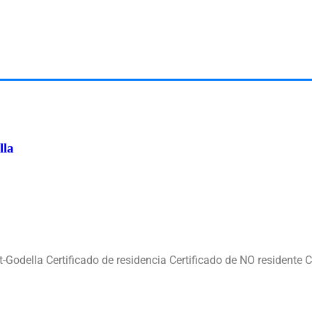
lla
ella Certificado de residencia Certificado de NO residente Cer