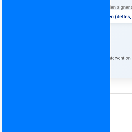
Ne surtout jamais rien signer 
⚖️ Vérification complète du bien (dettes, 
Forfait fixe • Consultation en français • Interventio