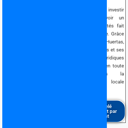
Si vous songez à investir
en Espagne, avoir un
avocat à vos côtés fait
toute la différence. Grâce
à l’expertise de Huertas,
Oviedo et Associés et ses
partenaires juridiques
vous naviguerez en toute
sérénité dans la
législation locale
espangole.
Être rappelé
gratuitement par
un avocat