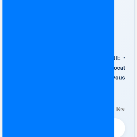
✅ Votre achat immobilier en
Espagne
100 % sécurisé
Escritura Pública de Compraventa • NIE •
Notaire
Accompagnement par un avocat
francophone en Espagne dès que vous
avez trouvé votre bien immobilier.
Ne surtout jamais rien signer auprès du
propriétaire/promoteur ou d’une agence immobilière
avant l’intervention de l’avocat.
⚖️ Vérification complète du bien (dettes,
contrat Arras, etc.)