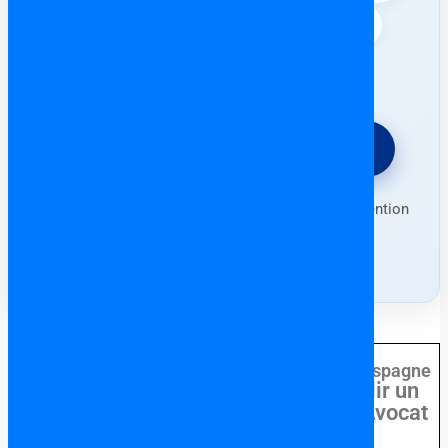
📄 Rédaction & contrôle de l’Escritura
🛡️ Protection contre les arnaques
⚖️ Demander un devis gratuit
Forfait fixe • Consultation en français • Intervention
partout en Espagne (sauf Canaries)
Choisir un Avocat
Francophone en Espagne
Pourquoi Établir un
Lien avec un Avocat
en Espagne?