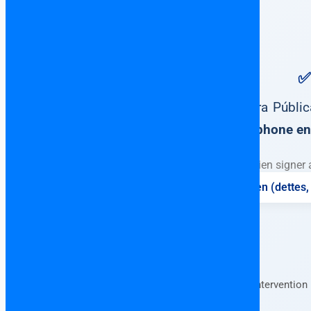
✅
Escritura Públi
francophone en 
Ne surtout jamais rien signer 
⚖️ Vérification complète du bien (dettes, 
Forfait fixe • Consultation en français • Interventio