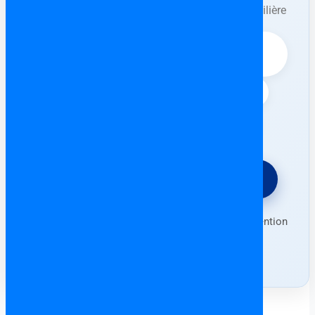
propriétaire/promoteur ou d’une agence immobilière
avant l’intervention de l’avocat.
⚖️ Vérification complète du bien (dettes,
contrat Arras, etc.)
📄 Rédaction & contrôle de l’Escritura
🛡️ Protection contre les arnaques
⚖️ Demander un devis gratuit
Forfait fixe • Consultation en français • Intervention
partout en Espagne (sauf Canaries)