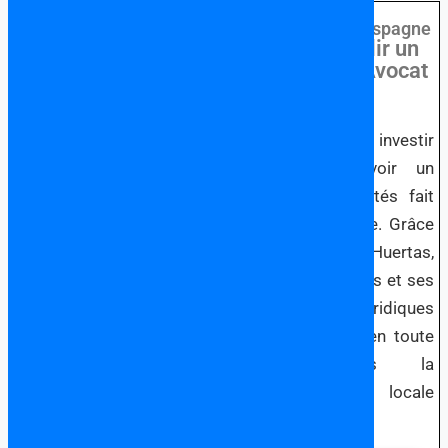
Choisir un Avocat
Francophone en Espagne
Pourquoi Établir un
Lien avec un Avocat
en Espagne?
Si vous songez à investir
en Espagne, avoir un
avocat à vos côtés fait
toute la différence. Grâce
à l’expertise de Huertas,
Oviedo et Associés et ses
partenaires juridiques
vous naviguerez en toute
sérénité dans la
législation locale
espangole.