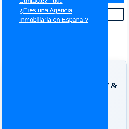
Contactez nous
savoir plus…
¿Eres una Agencia
VOIR TOUT
Inmobiliaria en España ?
Un achat immobilier en
Espagne ?
⚖️ ESPAGNE SUPPORT &
AVOCATS ⚖️