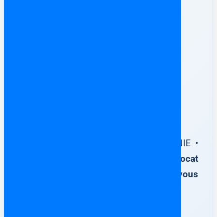
✅ Votre achat immobilier en
Espagne
100 % sécurisé
Escritura Pública de Compraventa • NIE •
Notaire
Accompagnement par un avocat
francophone en Espagne dès que vous
avez trouvé votre bien immobilier.
Ne surtout jamais rien signer auprès du