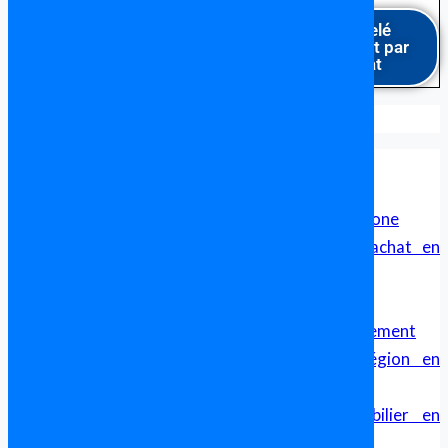
Être rappelé
gratuitement par
un avocat
Formalités pour acheter en Espagne
Avocat en Espagne Parlant Français
Avocat Francophone en Espagne
Cabinet d’avocat franco-espagnol pour francophone
Sécurité Juridique et Transparence dans un achat en
Espagne
Avocat Franco Espagnol – Droit Transfrontalier
Achat immobilier en Espagne, aide et accompagnement
Comparatif des Prix de l’Immobilier par Région en
Espagne
Guide Complet pour l’Investissement Immobilier en
Espagne