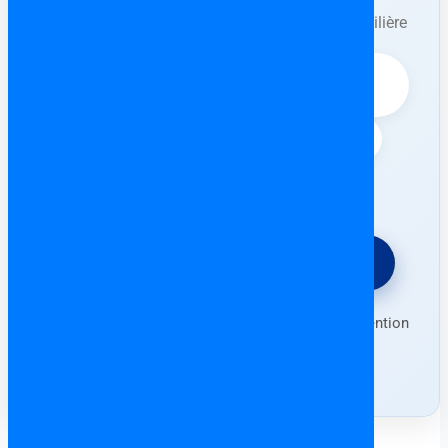
Ne surtout jamais rien signer auprès du
propriétaire/promoteur ou d’une agence immobilière
avant l’intervention de l’avocat.
⚖️ Vérification complète du bien (dettes,
contrat Arras, etc.)
📄 Rédaction & contrôle de l’Escritura
🛡️ Protection contre les arnaques
⚖️ Demander un devis gratuit
Forfait fixe • Consultation en français • Intervention
partout en Espagne (sauf Canaries)