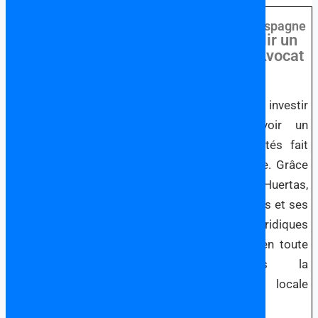
Choisir un Avocat
Francophone en Espagne
Pourquoi Établir un
Lien avec un Avocat
en Espagne?
Si vous songez à investir
en Espagne, avoir un
avocat à vos côtés fait
toute la différence. Grâce
à l’expertise de Huertas,
Oviedo et Associés et ses
partenaires juridiques
vous naviguerez en toute
sérénité dans la
législation locale
espangole.