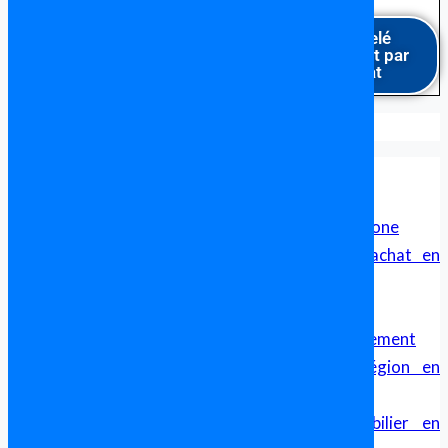
Être rappelé
gratuitement par
un avocat
Formalités pour acheter en Espagne
Avocat en Espagne Parlant Français
Avocat Francophone en Espagne
Cabinet d’avocat franco-espagnol pour francophone
Sécurité Juridique et Transparence dans un achat en
Espagne
Avocat Franco Espagnol – Droit Transfrontalier
Achat immobilier en Espagne, aide et accompagnement
Comparatif des Prix de l’Immobilier par Région en
Espagne
Guide Complet pour l’Investissement Immobilier en