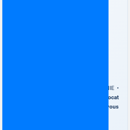
✅ Votre achat immobilier en
Espagne
100 % sécurisé
Escritura Pública de Compraventa • NIE •
Notaire
Accompagnement par un avocat
francophone en Espagne dès que vous
avez trouvé votre bien immobilier.