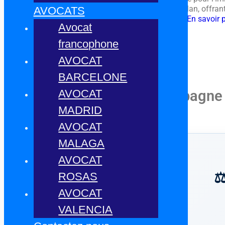
immobilière francophone en Espagne de premier plan, offrant 
AVOCATS
l’agence couvre les zones les plus dynamiques du
En savoir 
Avocat
CONTACT
francophone
AVOCAT
VOIR TOUT
BARCELONE
AVOCAT
Un achat immobilier en Espagne
MADRID
AVOCAT
MALAGA
AVOCAT
⚖
ROSAS
AVOCAT
VALENCIA