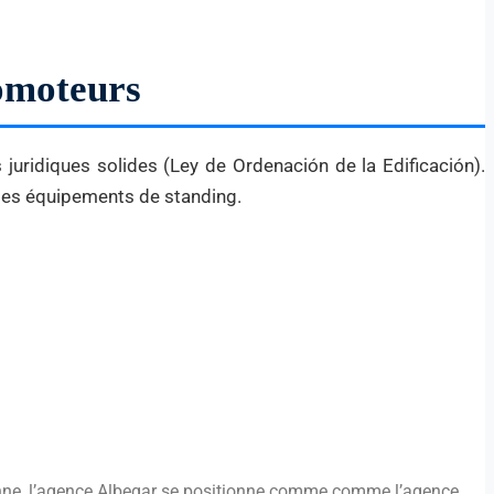
omoteurs
uridiques solides (Ley de Ordenación de la Edificación).
 des équipements de standing.
enne, l’agence Albegar se positionne comme comme l’agence