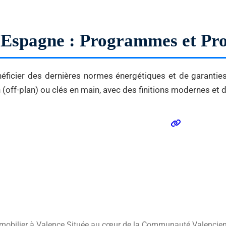
n Espagne : Programmes et Pr
ficier des dernières normes énergétiques et de garanties j
off-plan) ou clés en main, avec des finitions modernes et
l’Immobilier à Valence Située au cœur de la Communauté Valenci