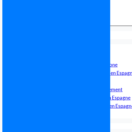
Formalités pour acheter en Espagne
Avocat en Espagne Parlant Français
Avocat Francophone en Espagne
Cabinet d’avocat franco-espagnol pour francophone
Sécurité Juridique et Transparence dans un achat en Espag
Avocat Franco Espagnol – Droit Transfrontalier
Achat immobilier en Espagne, aide et accompagnement
Comparatif des Prix de l’Immobilier par Région en Espagne
Guide Complet pour l’Investissement Immobilier en Espagn
Les taxes lors d’un achat immobilier en Espagne
Agences Immobilières