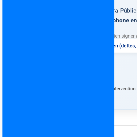
Escritura Públi
francophone en 
Ne surtout jamais rien signer 
⚖️ Vérification complète du bien (dettes, 
Forfait fixe • Consultation en français • Interventio