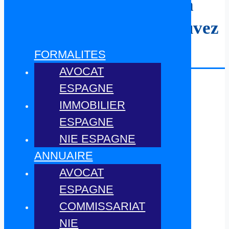
Agence Immobilière en
Espagne à Spain : Trouvez
votre Expert Local
FORMALITES
AVOCAT
ESPAGNE
IMMOBILIER
ESPAGNE
NIE ESPAGNE
ANNUAIRE
AVOCAT
ESPAGNE
COMMISSARIAT
NIE