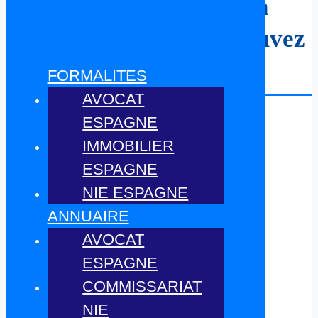
Agence Immobilière en
Espagne à Roses : Trouvez
votre Expert Local
FORMALITES
AVOCAT
ESPAGNE
IMMOBILIER
ESPAGNE
NIE ESPAGNE
ANNUAIRE
AVOCAT
ESPAGNE
COMMISSARIAT
NIE