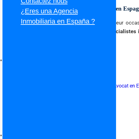
Contactez nous
Un Partenaire pour Vos Projets Immobiliers en Espa
¿Eres una Agencia
Inmobiliaria en España ?
Que vous soyez investisseur, expatrié ou acheteur occa
régulièrement, vous connecte aux meilleurs
spécialistes
aujourd’hui !
Avocat à Denia
Category:
Avocat en Espagne parlant français
,
Avocat en 
Adresse:
Dénia
Dénia
Province d’Alicante
03700
Spain
N° Téléphone Français:
09 82 37 19 63
Langues parlées:
espagnol(Español)