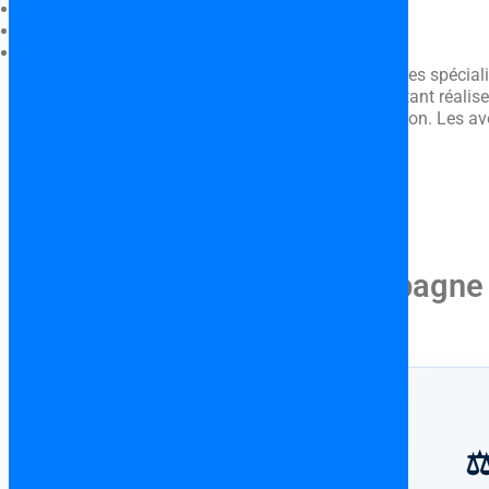
catalan(Catalán)
français(Francés)
anglais(Inglés)
Avocat Francophone à DeniaLes avocats partenaires spéciali
complet et personnalisé aux francophones souhaitant réaliser 
juridique des biens à la sécurisation de la transaction. Les a
CONTACT
VOIR TOUT
Un achat immobilier en Espagne
⚖