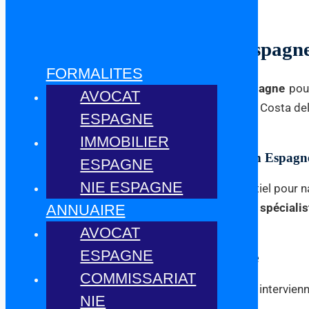
Avocat Immobilier Dénia Espagne 
FORMALITES
Vous cherchez un
avocat immobilier Dénia Espagne
pour
AVOCAT
présents dans toutes les régions, de Madrid à la Costa de
ESPAGNE
démarches liées à l’immobilier.
IMMOBILIER
Pourquoi Consulter un Avocat Immobilier en Espagn
ESPAGNE
NIE ESPAGNE
Un
avocat immobilier Dénia Espagne
est essentiel pour 
vendiez une propriété ou régliez un différend, un
spéciali
ANNUAIRE
garantit des transactions sûres et conformes.
AVOCAT
ESPAGNE
Des Avocats Immobiliers Partout en Espagne
COMMISSARIAT
Nos
avocats experts en immobilier en Espagne
intervienn
NIE