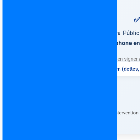
✅
Escritura Públi
francophone en 
Ne surtout jamais rien signer 
⚖️ Vérification complète du bien (dettes, 
Forfait fixe • Consultation en français • Interventio