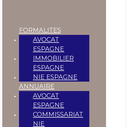
FORMALITES
AVOCAT
ESPAGNE
IMMOBILIER
ESPAGNE
NIE ESPAGNE
ANNUAIRE
AVOCAT
ESPAGNE
COMMISSARIAT
NIE